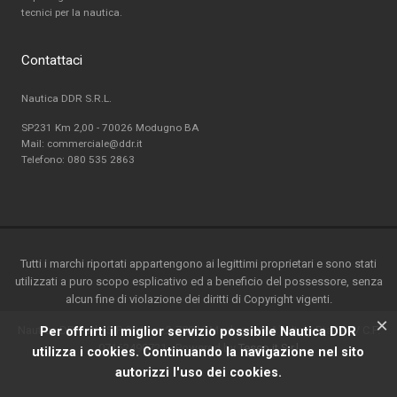
tecnici per la nautica.
Contattaci
Nautica DDR S.R.L.
SP231 Km 2,00 - 70026 Modugno BA
Mail: commerciale@ddr.it
Telefono:
080 535 2863
Tutti i marchi riportati appartengono ai legittimi proprietari e sono stati
utilizzati a puro scopo esplicativo ed a beneficio del possessore, senza
alcun fine di violazione dei diritti di Copyright vigenti.
×
Nautica DDR srl - S.P. 231 km.2-70026 Modugno(BA) - Italy-P.ta IVA / C.F.
Per offrirti il miglior servizio possibile Nautica DDR
07162490721 - Powered by
Teseo.it S.r.l
utilizza i cookies. Continuando la navigazione nel sito
autorizzi l'uso dei cookies.