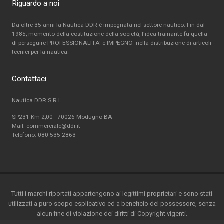
Riguardo a noi
Da oltre 35 anni la Nautica DDR è impegnata nel settore nautico. Fin dal
1985, momento della costituzione della società, l'idea trainante fu quella
di perseguire PROFESSIONALITA' e IMPEGNO nella distribuzione di articoli
tecnici per la nautica.
Contattaci
Nautica DDR S.R.L.
SP231 Km 2,00 - 70026 Modugno BA
Mail: commerciale@ddr.it
Telefono:
080 535 2863
Tutti i marchi riportati appartengono ai legittimi proprietari e sono stati
utilizzati a puro scopo esplicativo ed a beneficio del possessore, senza
alcun fine di violazione dei diritti di Copyright vigenti.