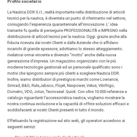
Profilo societario
La Nautica DDR S.r.l., realtà importante nella distribuzione di articoli
tecnici per la nautica, è diventata un punto di riferi­mento nel settore,
coniugando l'esperienza quarantennale all'innovazione. L' idea
trainante fu quella di perseguire PROFESSIONALITÀ e IMPEGNO nella
distribuzione di artìcoli tecnici per la nautica. Oggi. grazie anche alla
fiducia ricevuta dai nostri Clienti e dalle Aziende che ci affidano
incarichi di grande spessore, adottiamo lo stesso atteggiamento.
rivelatosi ormai vincente e divenuto "motto" anche della nuova
generazione d'impresa. Un magazzino organizzato con le più
moderne tecnologie gestionali ed un personale qualificato sono i
motivi che spingono sempre più clienti a scegliere Nautica DDR.
Inoltre, siamo distributori di prestigiosi marchi come Lowrance,
Simrad, B&G, Rule,Jabsco, Flojet, Navpower, Vetus, Vitrifrigo,
Dometrc, VDO, Jotun, Tecnoseal. Quick. Con oltre 10.000 referenze a
catalogo riguardanti l'ac­cessoristica nautica, vogliamo mostrare la
nostra continua evoluzione e la capacità di offrire soluzioni efficaci e
soddisfacenti ai nostri Clienti presenti in tutto il mondo.
Effettuando la registrazione sul sito web, gli operatori accedono ai
seguenti servizi: