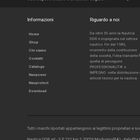
Informazioni
Riguardo a noi
Da oltre 35 anni la Nautica
Home
DDR è impegnata nel settore
Shop
nautico. Fin dal 1985,
momento della costituzione
Chi siamo
della società, l'idea trainante 
Contatti
quella di perseguire
Catalogo
PROFESSIONALITA' e
IMPEGNO nella distribuzione 
Navpower
articoli tecnici per la nautica.
Navprotect
Download
Tutti i marchi riportati appartengono ai legittimi proprietari e s
Nautica DDR srl - S.P. 231 km.2-70026 Modugno(BA) - Italy-P.ta