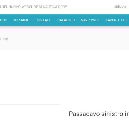
®
I NEL NUOVO WEBSHOP DI NAUTICA DDR
Utilizza i
SHOP
CHI SIAMO
CONTATTI
CATALOGO
NAVPOWER
NAVPROTECT
ttone
Passacavo sinistro i