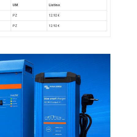
UM
Listino
PZ
12.92
€
PZ
12.92
€