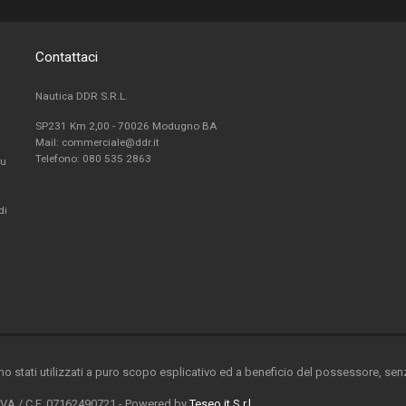
Contattaci
Nautica DDR S.R.L.
SP231 Km 2,00 - 70026 Modugno BA
Mail: commerciale@ddr.it
Telefono:
080 535 2863
fu
di
ono stati utilizzati a puro scopo esplicativo ed a beneficio del possessore, senza
 IVA / C.F. 07162490721 - Powered by
Teseo.it S.r.l