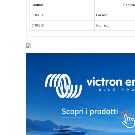
Codice
Finitura
0106550
Lucido
0106560
Cromato