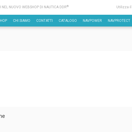
®
I NEL NUOVO WEBSHOP DI NAUTICA DDR
Utilizza i
SHOP
CHI SIAMO
CONTATTI
CATALOGO
NAVPOWER
NAVPROTECT
ne