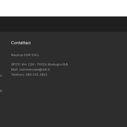
Contattaci
Nautica DDR S.R.L.
SP231 Km 2,00 - 70026 Modugno BA
Mail: commerciale@ddr.it
Telefono:
080 535 2863
fu
di