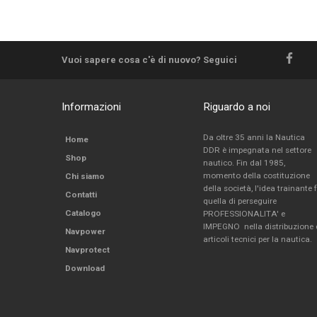
Vuoi sapere cosa c'è di nuovo? Seguici
Informazioni
Riguardo a noi
Da oltre 35 anni la Nautica
Home
DDR è impegnata nel settore
Shop
nautico. Fin dal 1985,
momento della costituzione
Chi siamo
della società, l'idea trainante 
Contatti
quella di perseguire
Catalogo
PROFESSIONALITA' e
IMPEGNO nella distribuzione 
Navpower
articoli tecnici per la nautica.
Navprotect
Download