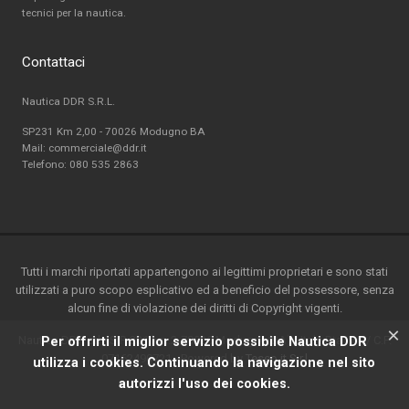
tecnici per la nautica.
Contattaci
Nautica DDR S.R.L.
SP231 Km 2,00 - 70026 Modugno BA
Mail: commerciale@ddr.it
Telefono:
080 535 2863
Tutti i marchi riportati appartengono ai legittimi proprietari e sono stati
utilizzati a puro scopo esplicativo ed a beneficio del possessore, senza
alcun fine di violazione dei diritti di Copyright vigenti.
×
Nautica DDR srl - S.P. 231 km.2-70026 Modugno(BA) - Italy-P.ta IVA / C.F.
Per offrirti il miglior servizio possibile Nautica DDR
07162490721 - Powered by
Teseo.it S.r.l
utilizza i cookies. Continuando la navigazione nel sito
autorizzi l'uso dei cookies.