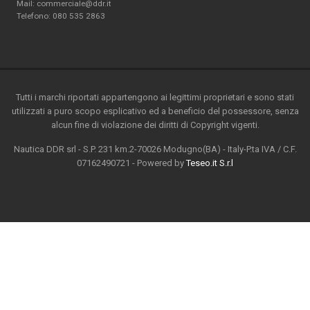
Mail: commerciale@ddr.it
Telefono:
080 535 2863
Tutti i marchi riportati appartengono ai legittimi proprietari e sono stati
utilizzati a puro scopo esplicativo ed a beneficio del possessore, senza
alcun fine di violazione dei diritti di Copyright vigenti.
Nautica DDR srl - S.P. 231 km.2-70026 Modugno(BA) - Italy-P.ta IVA / C.F.
07162490721 - Powered by
Teseo.it S.r.l