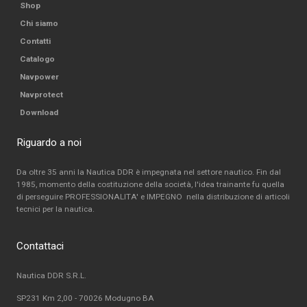
Shop
Chi siamo
Contatti
Catalogo
Navpower
Navprotect
Download
Riguardo a noi
Da oltre 35 anni la Nautica DDR è impegnata nel settore nautico. Fin dal
1985, momento della costituzione della società, l'idea trainante fu quella
di perseguire PROFESSIONALITA' e IMPEGNO nella distribuzione di articoli
tecnici per la nautica.
Contattaci
Nautica DDR S.R.L.
SP231 Km 2,00 - 70026 Modugno BA