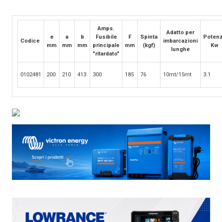
Amps.
Adatto per
e
a
b
Fusibile
F
Spinta
Poten
Codice
imbarcazioni
mm
mm
mm
principale
mm
(kgf)
Kw
lunghe
"ritardato"
0102481
200
210
413
300
185
76
10mt/15mt
3.1