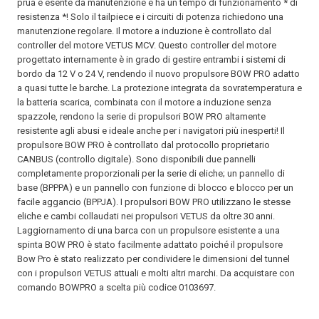
prua è esente da manutenzione e ha un tempo di funzionamento * di
resistenza *! Solo il tailpiece e i circuiti di potenza richiedono una
manutenzione regolare. Il motore a induzione è controllato dal
controller del motore VETUS MCV. Questo controller del motore
progettato internamente è in grado di gestire entrambi i sistemi di
bordo da 12 V o 24 V, rendendo il nuovo propulsore BOW PRO adatto
a quasi tutte le barche. La protezione integrata da sovratemperatura e
la batteria scarica, combinata con il motore a induzione senza
spazzole, rendono la serie di propulsori BOW PRO altamente
resistente agli abusi e ideale anche per i navigatori più inesperti! Il
propulsore BOW PRO è controllato dal protocollo proprietario
CANBUS (controllo digitale). Sono disponibili due pannelli
completamente proporzionali per la serie di eliche; un pannello di
base (BPPPA) e un pannello con funzione di blocco e blocco per un
facile aggancio (BPPJA). I propulsori BOW PRO utilizzano le stesse
eliche e cambi collaudati nei propulsori VETUS da oltre 30 anni.
Laggiornamento di una barca con un propulsore esistente a una
spinta BOW PRO è stato facilmente adattato poiché il propulsore
Bow Pro è stato realizzato per condividere le dimensioni del tunnel
con i propulsori VETUS attuali e molti altri marchi. Da acquistare con
comando BOWPRO a scelta più codice 0103697.