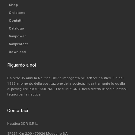
Shop
Chi siamo
Contatti
Catalogo
Navpower
Navprotect
Download
Riguardo a noi
Da oltre 35 anni la Nautica DDR è impegnata nel settore nautico. Fin dal
1985, momento della costituzione della società, l'idea trainante fu quella
di perseguire PROFESSIONALITA' e IMPEGNO nella distribuzione di articoli
tecnici per la nautica.
Contattaci
Nautica DDR S.R.L.
SP231 Km 2,00 - 70026 Modugno BA