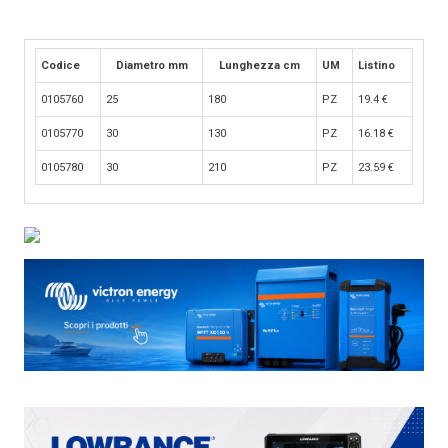
Codice
Diametro mm
Lunghezza cm
UM
Listino
0105760
25
180
PZ
19.4
€
0105770
30
130
PZ
16.18
€
0105780
30
210
PZ
23.59
€