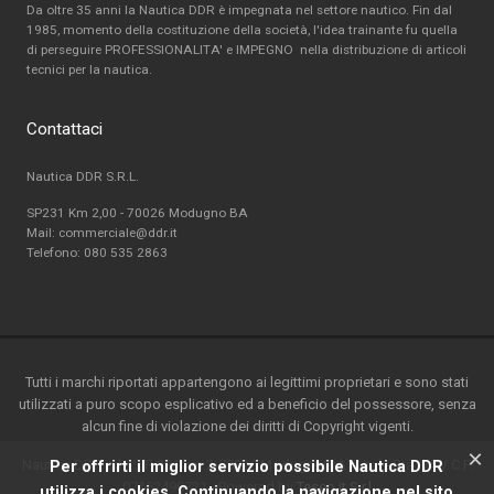
Da oltre 35 anni la Nautica DDR è impegnata nel settore nautico. Fin dal
1985, momento della costituzione della società, l'idea trainante fu quella
di perseguire PROFESSIONALITA' e IMPEGNO nella distribuzione di articoli
tecnici per la nautica.
Contattaci
Nautica DDR S.R.L.
SP231 Km 2,00 - 70026 Modugno BA
Mail: commerciale@ddr.it
Telefono:
080 535 2863
Tutti i marchi riportati appartengono ai legittimi proprietari e sono stati
utilizzati a puro scopo esplicativo ed a beneficio del possessore, senza
alcun fine di violazione dei diritti di Copyright vigenti.
×
Nautica DDR srl - S.P. 231 km.2-70026 Modugno(BA) - Italy-P.ta IVA / C.F.
Per offrirti il miglior servizio possibile Nautica DDR
07162490721 - Powered by
Teseo.it S.r.l
utilizza i cookies. Continuando la navigazione nel sito