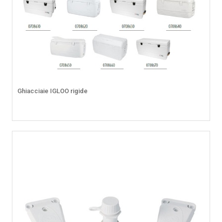
Ghiacciaie IGLOO rigide