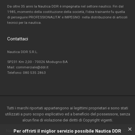
Da oltre 35 anni la Nautica DDR è impegnata nel settore nautico. Fin dal
1985, momento della costituzione della società, l'idea trainante fu quella
di perseguire PROFESSIONALITA' e IMPEGNO nella distribuzione di articoli
tecnici per la nautica.
Contattaci
Nautica DDR S.R.L.
SP231 Km 2,00 - 70026 Modugno BA
Mail: commerciale@ddr.it
Telefono:
080 535 2863
Tutti i marchi riportati appartengono ai legittimi proprietari e sono stati
utilizzati a puro scopo esplicativo ed a beneficio del possessore, senza
alcun fine di violazione dei diritti di Copyright vigenti.
×
Nautica DDR srl - S.P. 231 km.2-70026 Modugno(BA) - Italy-P.ta IVA / C.F.
Per offrirti il miglior servizio possibile Nautica DDR