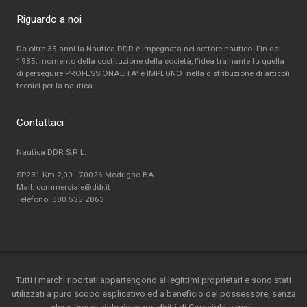
Riguardo a noi
Da oltre 35 anni la Nautica DDR è impegnata nel settore nautico. Fin dal
1985, momento della costituzione della società, l'idea trainante fu quella
di perseguire PROFESSIONALITA' e IMPEGNO nella distribuzione di articoli
tecnici per la nautica.
Contattaci
Nautica DDR S.R.L.
SP231 Km 2,00 - 70026 Modugno BA
Mail: commerciale@ddr.it
Telefono:
080 535 2863
Tutti i marchi riportati appartengono ai legittimi proprietari e sono stati
utilizzati a puro scopo esplicativo ed a beneficio del possessore, senza