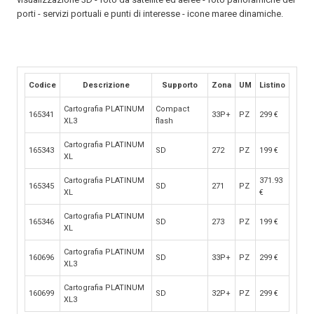
porti - servizi portuali e punti di interesse - icone maree dinamiche.
Codice
Descrizione
Supporto
Zona
UM
Listino
Cartografia PLATINUM
Compact
165341
33P+
PZ
299
€
XL3
flash
Cartografia PLATINUM
165343
SD
272
PZ
199
€
XL
Cartografia PLATINUM
371.93
165345
SD
271
PZ
XL
€
Cartografia PLATINUM
165346
SD
273
PZ
199
€
XL
Cartografia PLATINUM
160696
SD
33P+
PZ
299
€
XL3
Cartografia PLATINUM
160699
SD
32P+
PZ
299
€
XL3