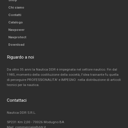
Shop
Chi siamo
Contatti
Catalogo
Navpower
Navprotect
Download
Riguardo a noi
Da oltre 35 anni la Nautica DDR è impegnata nel settore nautico. Fin dal
1985, momento della costituzione della società, l'idea trainante fu quella
di perseguire PROFESSIONALITA' e IMPEGNO nella distribuzione di articoli
tecnici per la nautica.
Contattaci
Nautica DDR S.R.L.
SP231 Km 2,00 - 70026 Modugno BA
Mail: commerciale@ddr.it