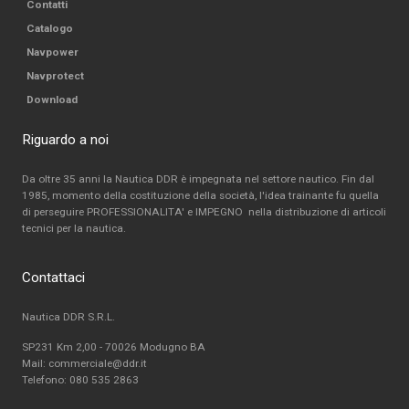
Contatti
Catalogo
Navpower
Navprotect
Download
Riguardo a noi
Da oltre 35 anni la Nautica DDR è impegnata nel settore nautico. Fin dal
1985, momento della costituzione della società, l'idea trainante fu quella
di perseguire PROFESSIONALITA' e IMPEGNO nella distribuzione di articoli
tecnici per la nautica.
Contattaci
Nautica DDR S.R.L.
SP231 Km 2,00 - 70026 Modugno BA
Mail: commerciale@ddr.it
Telefono:
080 535 2863