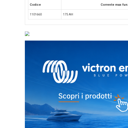
Codice
Corrente max fun
1101660
175 AH