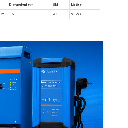
Dimensioni mm
UM
Listino
x72.5x73.5h
PZ
24.72
€