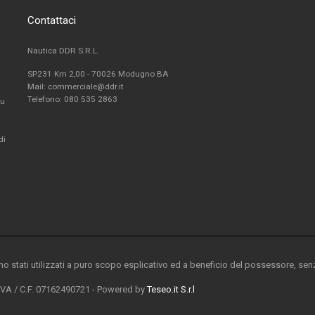
Contattaci
Nautica DDR S.R.L.
SP231 Km 2,00 - 70026 Modugno BA
Mail: commerciale@ddr.it
Telefono:
080 535 2863
fu
di
ono stati utilizzati a puro scopo esplicativo ed a beneficio del possessore, senza
 IVA / C.F. 07162490721 - Powered by
Teseo.it S.r.l