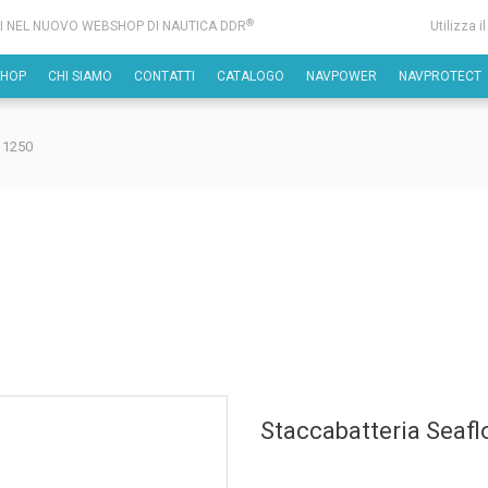
®
I NEL NUOVO WEBSHOP DI NAUTICA DDR
Utilizza i
SHOP
CHI SIAMO
CONTATTI
CATALOGO
NAVPOWER
NAVPROTECT
 1250
Staccabatteria Seafl