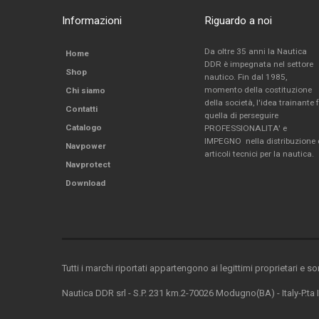
Informazioni
Riguardo a noi
Da oltre 35 anni la Nautica
Home
DDR è impegnata nel settore
Shop
nautico. Fin dal 1985,
momento della costituzione
Chi siamo
della società, l'idea trainante 
Contatti
quella di perseguire
Catalogo
PROFESSIONALITA' e
IMPEGNO nella distribuzione 
Navpower
articoli tecnici per la nautica.
Navprotect
Download
Tutti i marchi riportati appartengono ai legittimi proprietari e s
Nautica DDR srl - S.P. 231 km.2-70026 Modugno(BA) - Italy-P.ta