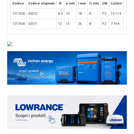
Codice
Codice originale
B
ø mm
l mm
l1 mm
UM
Listino
1217620
02070
8.5
10
18
8
PZ
13.17
€
1217630
02071
12
14
26
8
PZ
7.74
€