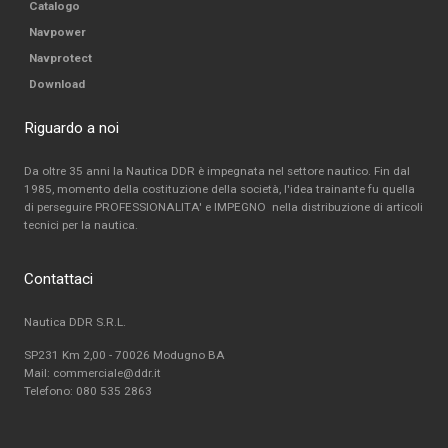
Catalogo
Navpower
Navprotect
Download
Riguardo a noi
Da oltre 35 anni la Nautica DDR è impegnata nel settore nautico. Fin dal
1985, momento della costituzione della società, l'idea trainante fu quella
di perseguire PROFESSIONALITA' e IMPEGNO nella distribuzione di articoli
tecnici per la nautica.
Contattaci
Nautica DDR S.R.L.
SP231 Km 2,00 - 70026 Modugno BA
Mail: commerciale@ddr.it
Telefono:
080 535 2863