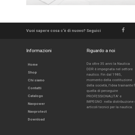
Vuoi sapere cosa c'è di nuovo? Seguici
Informazioni
Riguardo a noi
Da oltre 35 anni la Nautica
Home
DDR è impegnata nel settore
Shop
nautico. Fin dal 1985,
momento della costituzione
Chi siamo
della società, l'idea trainante 
Contatti
quella di perseguire
Catalogo
PROFESSIONALITA' e
IMPEGNO nella distribuzione 
Navpower
articoli tecnici per la nautica.
Navprotect
Download