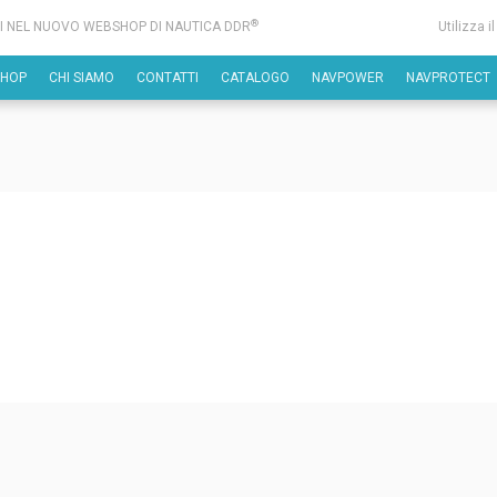
®
I NEL NUOVO WEBSHOP DI NAUTICA DDR
Utilizza i
SHOP
CHI SIAMO
CONTATTI
CATALOGO
NAVPOWER
NAVPROTECT