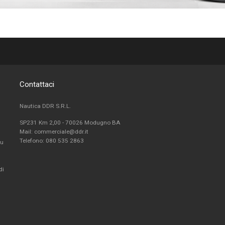
Contattaci
Nautica DDR S.R.L.
SP231 Km 2,00 - 70026 Modugno BA
Mail: commerciale@ddr.it
Telefono:
080 535 2863
fu
di