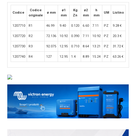
Codice
ø1
Kg
ø2
h
Codice
ø mm
UM
Listino
originale
mm
Zn
mm
mm
1207710
R1
46.99
9.40
0.120
6.60
7.11
PZ
9.28
€
1207720
R2
72.136
10.92
0.390
7.11
10.92
PZ
20.3
€
1207730
R3
92.075
12.95
0.710
8.64
13.21
PZ
31.72
€
1207740
R4
127
12.95
1.4
8.89
15.24
PZ
63.26
€