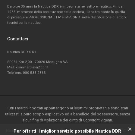
Da oltre 35 anni la Nautica DDR è impegnata nel settore nautico. Fin dal
1985, momento della costituzione della società, l'idea trainante fu quella
di perseguire PROFESSIONALITA' e IMPEGNO nella distribuzione di articoli
tecnici per la nautica.
Contattaci
Nautica DDR S.R.L.
SP231 Km 2,00 - 70026 Modugno BA
Mail: commerciale@ddr.it
Telefono:
080 535 2863
Tutti i marchi riportati appartengono ai legittimi proprietari e sono stati
utilizzati a puro scopo esplicativo ed a beneficio del possessore, senza
alcun fine di violazione dei diritti di Copyright vigenti.
×
Nautica DDR srl - S.P. 231 km.2-70026 Modugno(BA) - Italy-P.ta IVA / C.F.
Per offrirti il miglior servizio possibile Nautica DDR