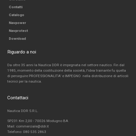
Contatti
Catalogo
Navpower
Navprotect
Download
Riguardo a noi
Da oltre 35 anni la Nautica DDR è impegnata nel settore nautico. Fin dal
1985, momento della costituzione della società, l'idea trainante fu quella
di perseguire PROFESSIONALITA' e IMPEGNO nella distribuzione di articoli
tecnici per la nautica.
Contattaci
Nautica DDR S.R.L.
SP231 Km 2,00 - 70026 Modugno BA
Mail: commerciale@ddr.it
Telefono:
080 535 2863