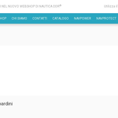
®
I NEL NUOVO WEBSHOP DI NAUTICA DDR
Utilizza i
SHOP
CHI SIAMO
CONTATTI
CATALOGO
NAVPOWER
NAVPROTECT
ardini