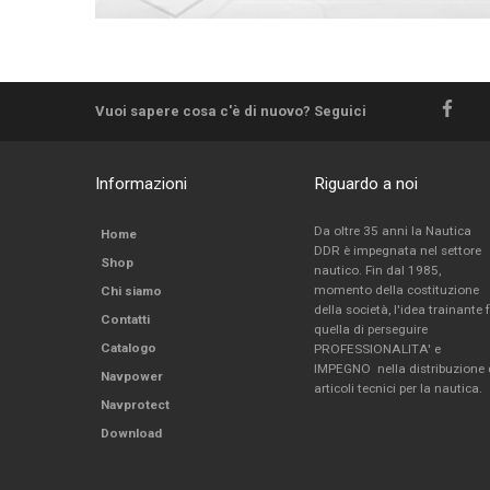
Vuoi sapere cosa c'è di nuovo? Seguici
Informazioni
Riguardo a noi
Da oltre 35 anni la Nautica
Home
DDR è impegnata nel settore
Shop
nautico. Fin dal 1985,
momento della costituzione
Chi siamo
della società, l'idea trainante 
Contatti
quella di perseguire
Catalogo
PROFESSIONALITA' e
IMPEGNO nella distribuzione 
Navpower
articoli tecnici per la nautica.
Navprotect
Download