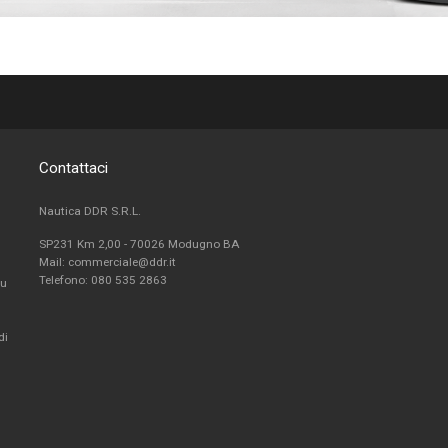
Contattaci
Nautica DDR S.R.L.
SP231 Km 2,00 - 70026 Modugno BA
Mail: commerciale@ddr.it
Telefono:
080 535 2863
fu
di