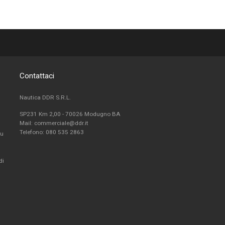
Contattaci
Nautica DDR S.R.L.
SP231 Km 2,00 - 70026 Modugno BA
Mail: commerciale@ddr.it
Telefono:
080 535 2863
fu
di