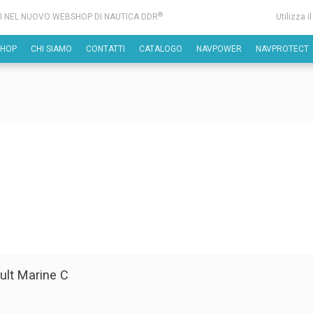
®
I NEL NUOVO WEBSHOP DI NAUTICA DDR
Utilizza i
SHOP
CHI SIAMO
CONTATTI
CATALOGO
NAVPOWER
NAVPROTECT
ult Marine C