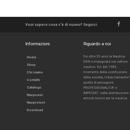
Vuoi sapere cosa c'è di nuovo? Seguici
Informazioni
Riguardo a noi
Da oltre 35 anni la Nautica
Home
DDR è impegnata nel settore
Shop
nautico. Fin dal 1985,
momento della costituzione
Chi siamo
della società, l'idea trainante 
Contatti
quella di perseguire
Catalogo
PROFESSIONALITA' e
IMPEGNO nella distribuzione 
Navpower
articoli tecnici per la nautica.
Navprotect
Download