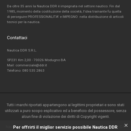
Da oltre 35 anni la Nautica DDR è impegnata nel settore nautico. Fin dal
1985, momento della costituzione della società, l'idea trainante fu quella
di perseguire PROFESSIONALITA' e IMPEGNO nella distribuzione di articoli
tecnici per la nautica.
Contattaci
Nautica DDR S.R.L.
SP231 Km 2,00 - 70026 Modugno BA
Mail: commerciale@ddr.it
Telefono:
080 535 2863
Tutti i marchi riportati appartengono ai legittimi proprietari e sono stati
utilizzati a puro scopo esplicativo ed a beneficio del possessore, senza
alcun fine di violazione dei diritti di Copyright vigenti.
×
Nautica DDR srl - S.P. 231 km.2-70026 Modugno(BA) - Italy-P.ta IVA / C.F.
Per offrirti il miglior servizio possibile Nautica DDR