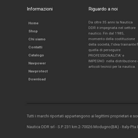
Informazioni
Riguardo a noi
Da oltre 35 anni la Nautica
Home
DDR è impegnata nel settore
Shop
nautico. Fin dal 1985,
momento della costituzione
Chi siamo
della società, l'idea trainante 
Contatti
quella di perseguire
Catalogo
PROFESSIONALITA' e
IMPEGNO nella distribuzione 
Navpower
articoli tecnici per la nautica.
Navprotect
Download
Tutti i marchi riportati appartengono ai legittimi proprietari e s
Nautica DDR srl - S.P. 231 km.2-70026 Modugno(BA) - Italy-P.ta