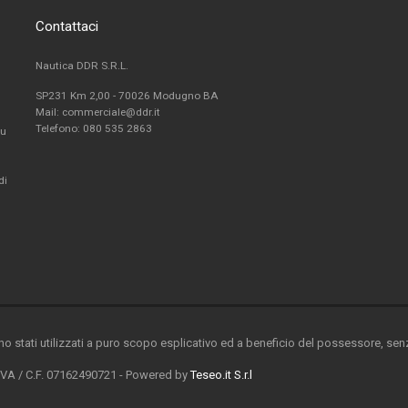
Contattaci
Nautica DDR S.R.L.
SP231 Km 2,00 - 70026 Modugno BA
Mail: commerciale@ddr.it
Telefono:
080 535 2863
fu
di
ono stati utilizzati a puro scopo esplicativo ed a beneficio del possessore, senza
 IVA / C.F. 07162490721 - Powered by
Teseo.it S.r.l