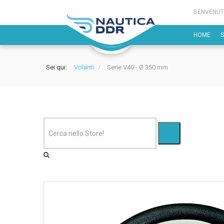
BENVENUT
HOME
Sei qui:
Volanti
/
Serie V40 - Ø 350 mm