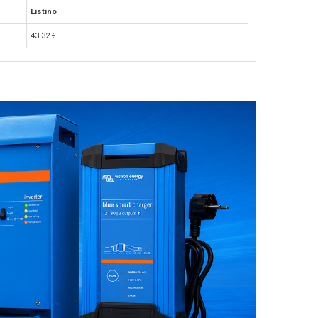
Listino
43.32
€