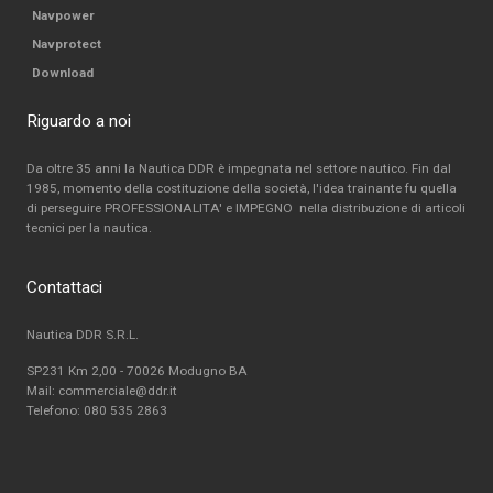
Navpower
Navprotect
Download
Riguardo a noi
Da oltre 35 anni la Nautica DDR è impegnata nel settore nautico. Fin dal
1985, momento della costituzione della società, l'idea trainante fu quella
di perseguire PROFESSIONALITA' e IMPEGNO nella distribuzione di articoli
tecnici per la nautica.
Contattaci
Nautica DDR S.R.L.
SP231 Km 2,00 - 70026 Modugno BA
Mail: commerciale@ddr.it
Telefono:
080 535 2863