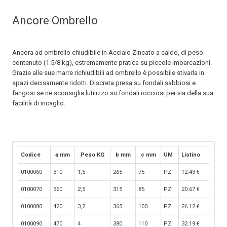
Ancore Ombrello
Ancora ad ombrello chiudibile in Acciaio Zincato a caldo, di peso
contenuto (1.5/8 kg), estremamente pratica su piccole imbarcazioni.
Grazie alle sue marre richiudibili ad ombrello è possibile stivarla in
spazi decisamente ridotti. Discreta presa su fondali sabbiosi e
fangosi se ne sconsiglia lutilizzo su fondali rocciosi per via della sua
facilità di incaglio.
Codice
a mm
Peso KG
b mm
c mm
UM
Listino
0100060
310
1,5
265
75
PZ
12.43
€
0100070
360
2,5
315
85
PZ
20.67
€
0100080
420
3,2
365
100
PZ
26.12
€
0100090
470
4
380
110
PZ
32.19
€