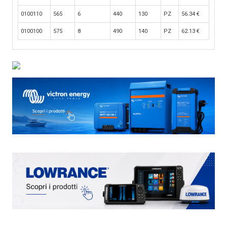
0100110
565
6
440
130
PZ
56.34
€
0100100
575
8
490
140
PZ
62.13
€