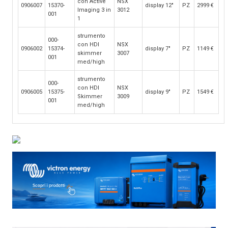
con Active
NSX
0906007
15370-
display 12"
PZ
2999
€
Imaging 3 in
3012
001
1
strumento
000-
con HDI
NSX
0906002
15374-
display 7"
PZ
1149
€
skimmer
3007
001
med/high
strumento
000-
con HDI
NSX
0906005
15375-
display 9"
PZ
1549
€
Skimmer
3009
001
med/high