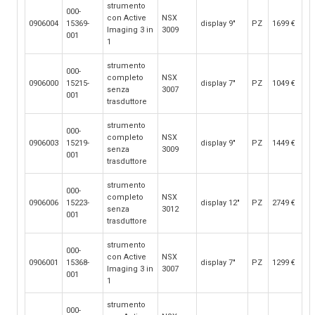
strumento
000-
con Active
NSX
0906004
15369-
display 9"
PZ
1699
€
Imaging 3 in
3009
001
1
strumento
000-
completo
NSX
0906000
15215-
display 7"
PZ
1049
€
senza
3007
001
trasduttore
strumento
000-
completo
NSX
0906003
15219-
display 9"
PZ
1449
€
senza
3009
001
trasduttore
strumento
000-
completo
NSX
0906006
15223-
display 12"
PZ
2749
€
senza
3012
001
trasduttore
strumento
000-
con Active
NSX
0906001
15368-
display 7"
PZ
1299
€
Imaging 3 in
3007
001
1
strumento
000-