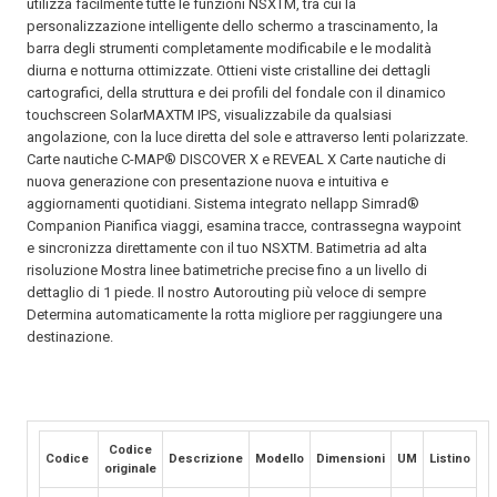
utilizza facilmente tutte le funzioni NSXTM, tra cui la
personalizzazione intelligente dello schermo a trascinamento, la
barra degli strumenti completamente modificabile e le modalità
diurna e notturna ottimizzate. Ottieni viste cristalline dei dettagli
cartografici, della struttura e dei profili del fondale con il dinamico
touchscreen SolarMAXTM IPS, visualizzabile da qualsiasi
angolazione, con la luce diretta del sole e attraverso lenti polarizzate.
Carte nautiche C-MAP® DISCOVER X e REVEAL X Carte nautiche di
nuova generazione con presentazione nuova e intuitiva e
aggiornamenti quotidiani. Sistema integrato nellapp Simrad®
Companion Pianifica viaggi, esamina tracce, contrassegna waypoint
e sincronizza direttamente con il tuo NSXTM. Batimetria ad alta
risoluzione Mostra linee batimetriche precise fino a un livello di
dettaglio di 1 piede. Il nostro Autorouting più veloce di sempre
Determina automaticamente la rotta migliore per raggiungere una
destinazione.
Codice
Codice
Descrizione
Modello
Dimensioni
UM
Listino
originale