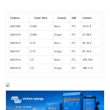
Codice
Conf. litro
Colore
UM
Listino
0601400
0.400
Nero
PZ
59.41
€
0601410
0.400
Grigio
PZ
57.68
€
0601412
0.75
Nero
PZ
81.25
€
0601411
0.75
Grigio
PZ
81.25
€
0601414
2.5
Nero
PZ
294.18
€
0601413
2.5
Grigio
PZ
280.17
€