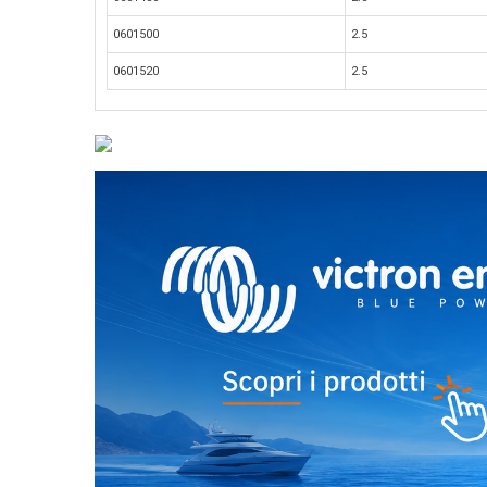
0601500
2.5
0601520
2.5