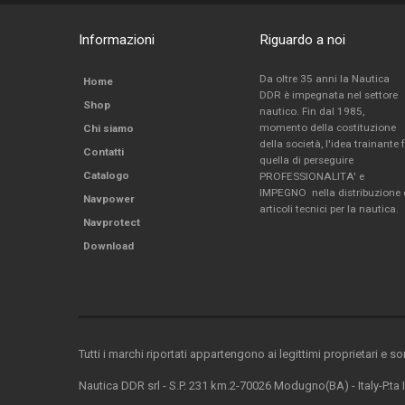
Informazioni
Riguardo a noi
Da oltre 35 anni la Nautica
Home
DDR è impegnata nel settore
Shop
nautico. Fin dal 1985,
momento della costituzione
Chi siamo
della società, l'idea trainante 
Contatti
quella di perseguire
Catalogo
PROFESSIONALITA' e
IMPEGNO nella distribuzione 
Navpower
articoli tecnici per la nautica.
Navprotect
Download
Tutti i marchi riportati appartengono ai legittimi proprietari e s
Nautica DDR srl - S.P. 231 km.2-70026 Modugno(BA) - Italy-P.ta