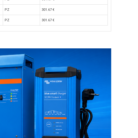
PZ
301.67
€
PZ
301.67
€