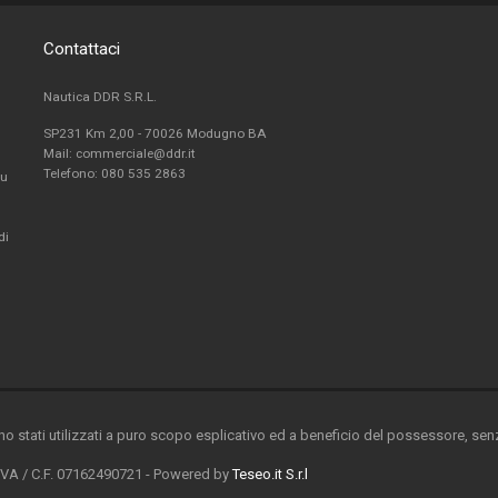
Contattaci
Nautica DDR S.R.L.
SP231 Km 2,00 - 70026 Modugno BA
Mail: commerciale@ddr.it
Telefono:
080 535 2863
fu
di
ono stati utilizzati a puro scopo esplicativo ed a beneficio del possessore, senza
 IVA / C.F. 07162490721 - Powered by
Teseo.it S.r.l