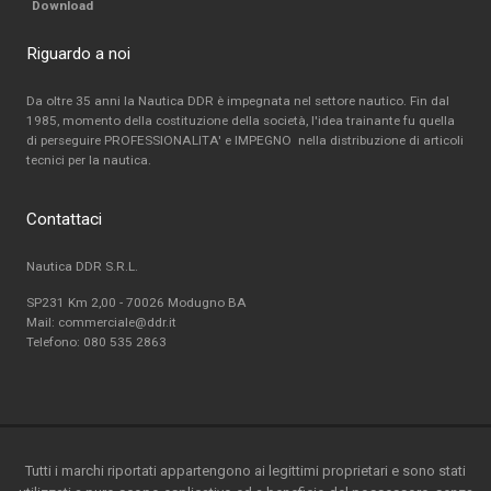
Download
Riguardo a noi
Da oltre 35 anni la Nautica DDR è impegnata nel settore nautico. Fin dal
1985, momento della costituzione della società, l'idea trainante fu quella
di perseguire PROFESSIONALITA' e IMPEGNO nella distribuzione di articoli
tecnici per la nautica.
Contattaci
Nautica DDR S.R.L.
SP231 Km 2,00 - 70026 Modugno BA
Mail: commerciale@ddr.it
Telefono:
080 535 2863
Tutti i marchi riportati appartengono ai legittimi proprietari e sono stati