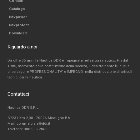
Contatti
Catalogo
Navpower
Navprotect
Download
Riguardo a noi
Da oltre 35 anni la Nautica DDR è impegnata nel settore nautico. Fin dal
1985, momento della costituzione della società, l'idea trainante fu quella
di perseguire PROFESSIONALITA' e IMPEGNO nella distribuzione di articoli
tecnici per la nautica.
Contattaci
Nautica DDR S.R.L.
SP231 Km 2,00 - 70026 Modugno BA
Mail: commerciale@ddr.it
Telefono:
080 535 2863