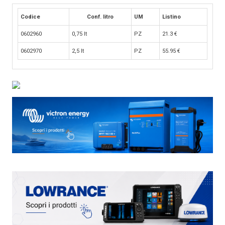
Codice
Conf. litro
UM
Listino
0602960
0,75 lt
PZ
21.3
€
0602970
2,5 lt
PZ
55.95
€