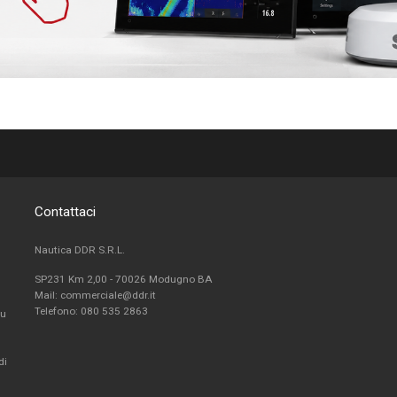
Contattaci
Nautica DDR S.R.L.
SP231 Km 2,00 - 70026 Modugno BA
Mail: commerciale@ddr.it
Telefono:
080 535 2863
fu
di