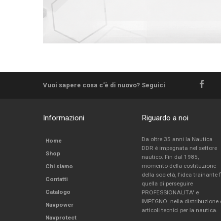
Vuoi sapere cosa c'è di nuovo? Seguici
Informazioni
Riguardo a noi
Da oltre 35 anni la Nautica
Home
DDR è impegnata nel settore
Shop
nautico. Fin dal 1985,
momento della costituzione
Chi siamo
della società, l'idea trainante 
Contatti
quella di perseguire
Catalogo
PROFESSIONALITA' e
IMPEGNO nella distribuzione 
Navpower
articoli tecnici per la nautica.
Navprotect