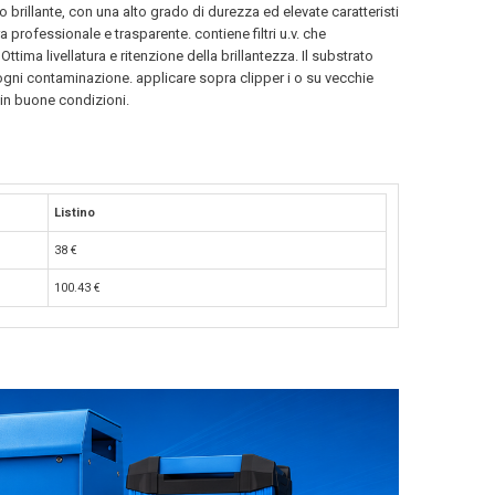
o brillante, con una alto grado di durezza ed elevate caratteristi
a professionale e trasparente. contiene filtri u.v. che
Ottima livellatura e ritenzione della brillantezza. Il substrato
ogni contaminazione. applicare sopra clipper i o su vecchie
i in buone condizioni.
Listino
38
€
100.43
€