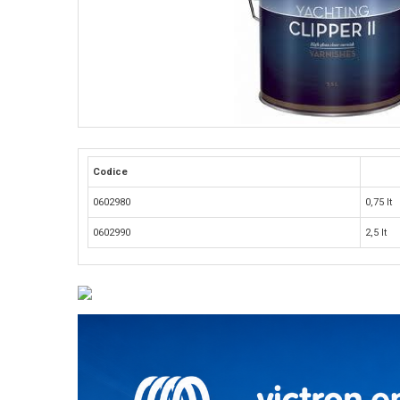
Codice
0602980
0,75 lt
0602990
2,5 lt