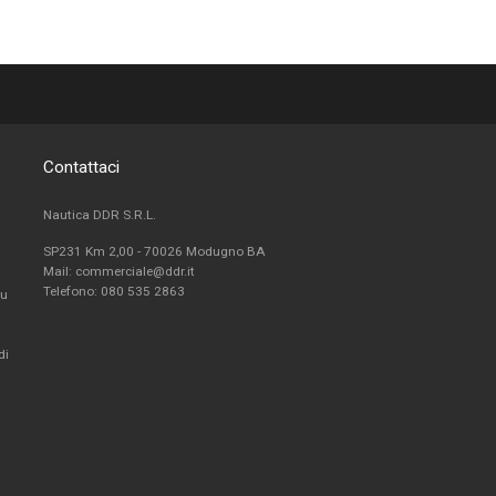
Contattaci
Nautica DDR S.R.L.
SP231 Km 2,00 - 70026 Modugno BA
Mail: commerciale@ddr.it
Telefono:
080 535 2863
fu
di