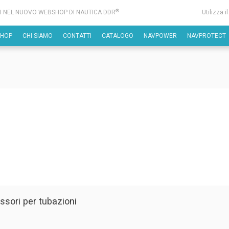
®
I NEL NUOVO WEBSHOP DI NAUTICA DDR
Utilizza i
SHOP
CHI SIAMO
CONTATTI
CATALOGO
NAVPOWER
NAVPROTECT
ssori per tubazioni