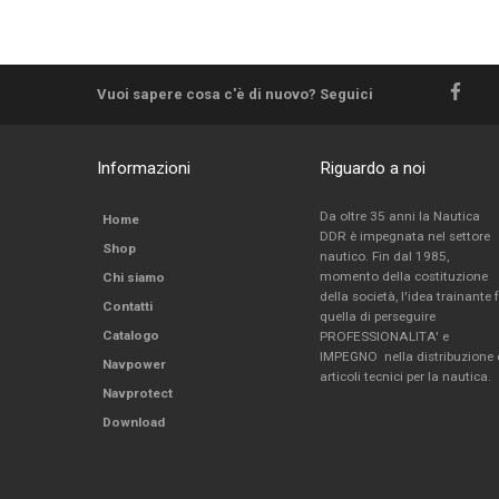
Vuoi sapere cosa c'è di nuovo? Seguici
Informazioni
Riguardo a noi
Da oltre 35 anni la Nautica
Home
DDR è impegnata nel settore
Shop
nautico. Fin dal 1985,
momento della costituzione
Chi siamo
della società, l'idea trainante 
Contatti
quella di perseguire
Catalogo
PROFESSIONALITA' e
IMPEGNO nella distribuzione 
Navpower
articoli tecnici per la nautica.
Navprotect
Download