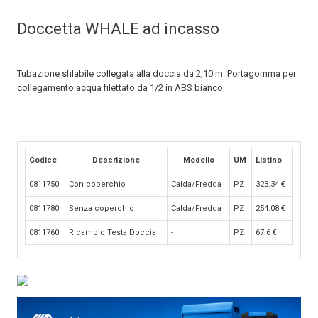
Doccetta WHALE ad incasso
Tubazione sfilabile collegata alla doccia da 2,10 m. Portagomma per
collegamento acqua filettato da 1/2 in ABS bianco.
Codice
Descrizione
Modello
UM
Listino
0811750
Con coperchio
Calda/Fredda
PZ
323.34
€
0811780
Senza coperchio
Calda/Fredda
PZ
254.08
€
0811760
Ricambio Testa Doccia
-
PZ
67.6
€