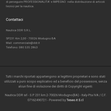
di perseguire PROFESSIONALITA' e IMPEGNO nella distribuzione di articoli
tecnici per la nautica.
Contattaci
Nautica DDR S.R.L.
SP231 Km 2,00 - 70026 Modugno BA
Mail: commerciale@ddr.it
Telefono:
080 535 2863
Tutti i marchi riportati appartengono ai legittimi proprietari e sono stati
utilizzati a puro scopo esplicativo ed a beneficio del possessore, senza
alcun fine di violazione dei diritti di Copyright vigenti.
Nautica DDR srl - S.P. 231 km.2-70026 Modugno(BA) - Italy-P.ta IVA / C.F.
07162490721 - Powered by
Teseo.it S.r.l