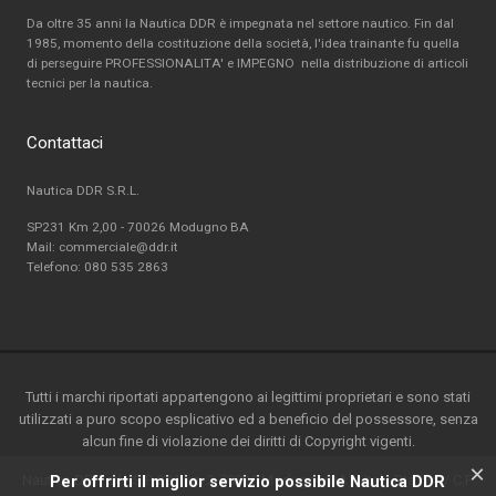
Da oltre 35 anni la Nautica DDR è impegnata nel settore nautico. Fin dal
1985, momento della costituzione della società, l'idea trainante fu quella
di perseguire PROFESSIONALITA' e IMPEGNO nella distribuzione di articoli
tecnici per la nautica.
Contattaci
Nautica DDR S.R.L.
SP231 Km 2,00 - 70026 Modugno BA
Mail: commerciale@ddr.it
Telefono:
080 535 2863
Tutti i marchi riportati appartengono ai legittimi proprietari e sono stati
utilizzati a puro scopo esplicativo ed a beneficio del possessore, senza
alcun fine di violazione dei diritti di Copyright vigenti.
×
Nautica DDR srl - S.P. 231 km.2-70026 Modugno(BA) - Italy-P.ta IVA / C.F.
Per offrirti il miglior servizio possibile Nautica DDR