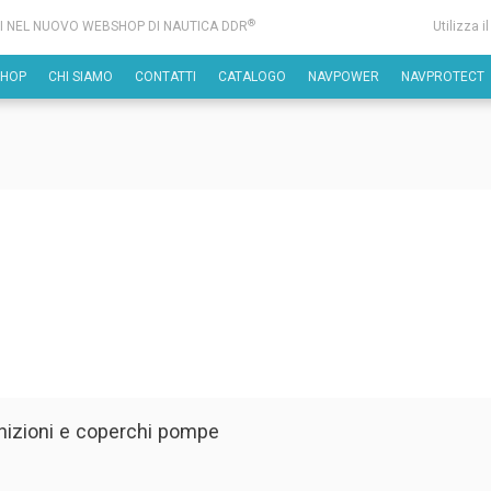
®
I NEL NUOVO WEBSHOP DI NAUTICA DDR
Utilizza i
SHOP
CHI SIAMO
CONTATTI
CATALOGO
NAVPOWER
NAVPROTECT
nizioni e coperchi pompe