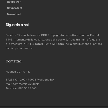
Navpower
Navprotect
Download
Riguardo a noi
Da oltre 35 anni la Nautica DDR è impegnata nel settore nautico. Fin dal
1985, momento della costituzione della società, l'idea trainante fu quella
di perseguire PROFESSIONALITA' e IMPEGNO nella distribuzione di articoli
tecnici per la nautica.
Contattaci
Nautica DDR S.R.L.
SP231 Km 2,00 - 70026 Modugno BA
Mail: commerciale@ddr.it
Telefono:
080 535 2863