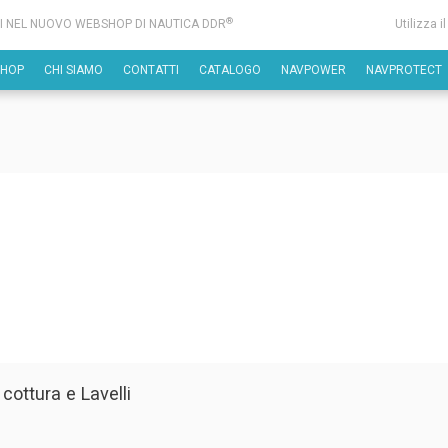
®
I NEL NUOVO WEBSHOP DI NAUTICA DDR
Utilizza i
SHOP
CHI SIAMO
CONTATTI
CATALOGO
NAVPOWER
NAVPROTECT
 cottura e Lavelli