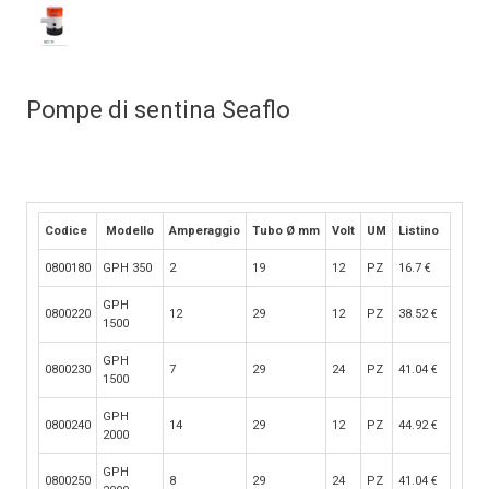
Pompe di sentina Seaflo
Codice
Modello
Amperaggio
Tubo Ø mm
Volt
UM
Listino
0800180
GPH 350
2
19
12
PZ
16.7
€
GPH
0800220
12
29
12
PZ
38.52
€
1500
GPH
0800230
7
29
24
PZ
41.04
€
1500
GPH
0800240
14
29
12
PZ
44.92
€
2000
GPH
0800250
8
29
24
PZ
41.04
€