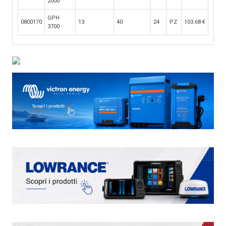
2000
GPH
0800170
13
40
24
PZ
103.68
€
3700