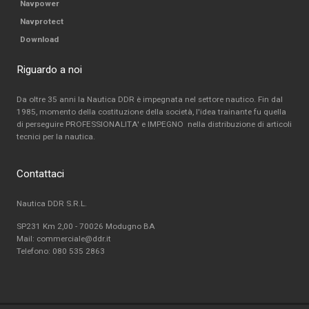
Navpower
Navprotect
Download
Riguardo a noi
Da oltre 35 anni la Nautica DDR è impegnata nel settore nautico. Fin dal
1985, momento della costituzione della società, l'idea trainante fu quella
di perseguire PROFESSIONALITA' e IMPEGNO nella distribuzione di articoli
tecnici per la nautica.
Contattaci
Nautica DDR S.R.L.
SP231 Km 2,00 - 70026 Modugno BA
Mail: commerciale@ddr.it
Telefono:
080 535 2863