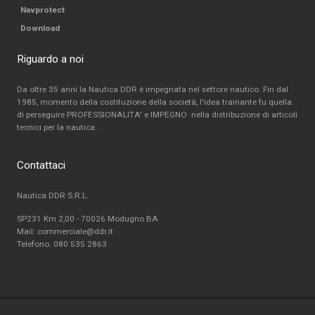
Navprotect
Download
Riguardo a noi
Da oltre 35 anni la Nautica DDR è impegnata nel settore nautico. Fin dal
1985, momento della costituzione della società, l'idea trainante fu quella
di perseguire PROFESSIONALITA' e IMPEGNO nella distribuzione di articoli
tecnici per la nautica.
Contattaci
Nautica DDR S.R.L.
SP231 Km 2,00 - 70026 Modugno BA
Mail: commerciale@ddr.it
Telefono:
080 535 2863