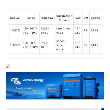
Quadrante /
Codice
Range
Ingresso
Volt
UM
Listino
Cornice
120 - 300°F
322.8 -
Nero / nera
12 /
1003790
PZ
54.4
€
/ 50 - 150°C
18.6 O
tonda
24 V
Bianco /
120 - 300°F
322.8 -
12 /
1003800
bianca
PZ
54.4
€
/ 50 - 150°C
18.6 O
24 V
tonda