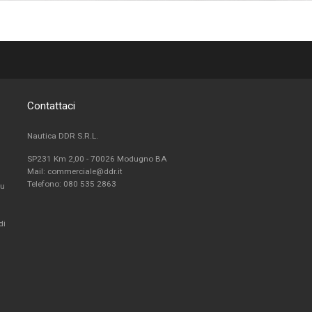
Contattaci
Nautica DDR S.R.L.
SP231 Km 2,00 - 70026 Modugno BA
Mail: commerciale@ddr.it
Telefono:
080 535 2863
fu
di