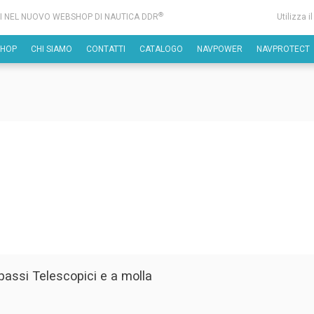
®
I NEL NUOVO WEBSHOP DI NAUTICA DDR
Utilizza i
SHOP
CHI SIAMO
CONTATTI
CATALOGO
NAVPOWER
NAVPROTECT
assi Telescopici e a molla