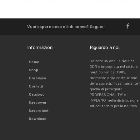
Vuoi sapere cosa c'è di nuovo? Seguici
Informazioni
Riguardo a noi
Da oltre 35 anni la Nautica
Home
DDR è impegnata nel settore
Shop
nautico. Fin dal 1985,
momento della costituzione
Chi siamo
della società, l'idea trainante 
Contatti
quella di perseguire
Catalogo
PROFESSIONALITA' e
IMPEGNO nella distribuzione 
Navpower
articoli tecnici per la nautica.
Navprotect
Download