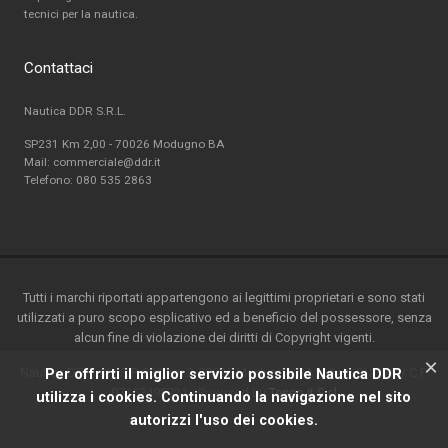
tecnici per la nautica.
Contattaci
Nautica DDR S.R.L.
SP231 Km 2,00 - 70026 Modugno BA
Mail: commerciale@ddr.it
Telefono:
080 535 2863
Tutti i marchi riportati appartengono ai legittimi proprietari e sono stati
utilizzati a puro scopo esplicativo ed a beneficio del possessore, senza
alcun fine di violazione dei diritti di Copyright vigenti.
×
Nautica DDR srl - S.P. 231 km.2-70026 Modugno(BA) - Italy-P.ta IVA / C.F.
Per offrirti il miglior servizio possibile Nautica DDR
07162490721 - Powered by
Teseo.it S.r.l
utilizza i cookies. Continuando la navigazione nel sito
autorizzi l'uso dei cookies.