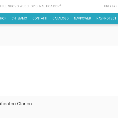
®
I NEL NUOVO WEBSHOP DI NAUTICA DDR
Utilizza i
SHOP
CHI SIAMO
CONTATTI
CATALOGO
NAVPOWER
NAVPROTECT
ficatori Clarion