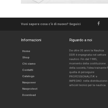
Vuoi sapere cosa c'è di nuovo? Seguici
Informazioni
Riguardo a noi
Da oltre 35 anni la Nautica
Home
DDR è impegnata nel settore
Shop
nautico. Fin dal 1985,
momento della costituzione
Chi siamo
della società, l'idea trainante 
Contatti
quella di perseguire
Catalogo
PROFESSIONALITA' e
IMPEGNO nella distribuzione 
Navpower
articoli tecnici per la nautica.
Navprotect
Download