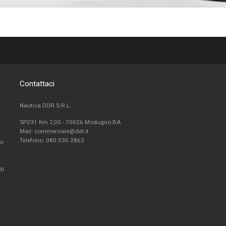
Contattaci
Nautica DDR S.R.L.
SP231 Km 2,00 - 70026 Modugno BA
Mail: commerciale@ddr.it
Telefono:
080 535 2863
fu
di