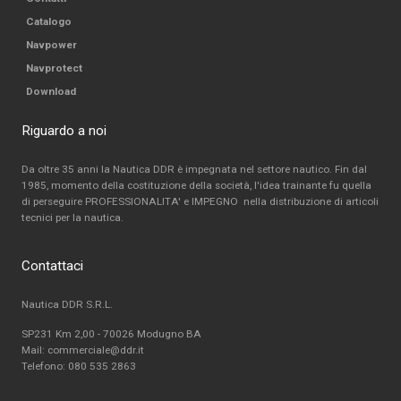
Catalogo
Navpower
Navprotect
Download
Riguardo a noi
Da oltre 35 anni la Nautica DDR è impegnata nel settore nautico. Fin dal
1985, momento della costituzione della società, l'idea trainante fu quella
di perseguire PROFESSIONALITA' e IMPEGNO nella distribuzione di articoli
tecnici per la nautica.
Contattaci
Nautica DDR S.R.L.
SP231 Km 2,00 - 70026 Modugno BA
Mail: commerciale@ddr.it
Telefono:
080 535 2863