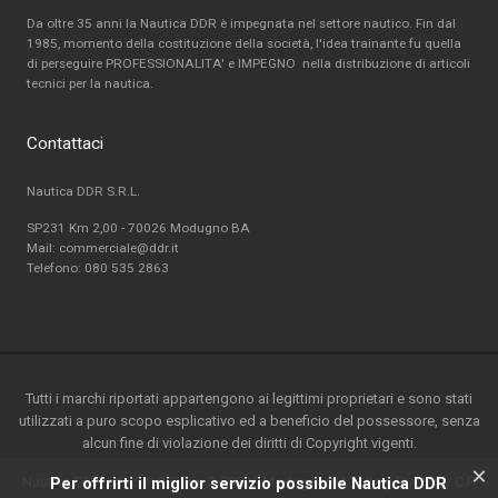
Da oltre 35 anni la Nautica DDR è impegnata nel settore nautico. Fin dal
1985, momento della costituzione della società, l'idea trainante fu quella
di perseguire PROFESSIONALITA' e IMPEGNO nella distribuzione di articoli
tecnici per la nautica.
Contattaci
Nautica DDR S.R.L.
SP231 Km 2,00 - 70026 Modugno BA
Mail: commerciale@ddr.it
Telefono:
080 535 2863
Tutti i marchi riportati appartengono ai legittimi proprietari e sono stati
utilizzati a puro scopo esplicativo ed a beneficio del possessore, senza
alcun fine di violazione dei diritti di Copyright vigenti.
×
Nautica DDR srl - S.P. 231 km.2-70026 Modugno(BA) - Italy-P.ta IVA / C.F.
Per offrirti il miglior servizio possibile Nautica DDR