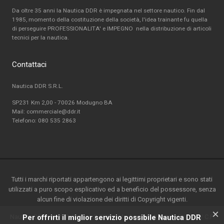
Da oltre 35 anni la Nautica DDR è impegnata nel settore nautico. Fin dal
1985, momento della costituzione della società, l'idea trainante fu quella
di perseguire PROFESSIONALITA' e IMPEGNO nella distribuzione di articoli
tecnici per la nautica.
Contattaci
Nautica DDR S.R.L.
SP231 Km 2,00 - 70026 Modugno BA
Mail: commerciale@ddr.it
Telefono:
080 535 2863
Tutti i marchi riportati appartengono ai legittimi proprietari e sono stati
utilizzati a puro scopo esplicativo ed a beneficio del possessore, senza
alcun fine di violazione dei diritti di Copyright vigenti.
×
Nautica DDR srl - S.P. 231 km.2-70026 Modugno(BA) - Italy-P.ta IVA / C.F.
Per offrirti il miglior servizio possibile Nautica DDR