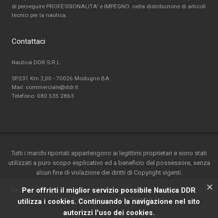
di perseguire PROFESSIONALITA' e IMPEGNO nella distribuzione di articoli
tecnici per la nautica.
Contattaci
Nautica DDR S.R.L.
SP231 Km 2,00 - 70026 Modugno BA
Mail: commerciale@ddr.it
Telefono:
080 535 2863
Tutti i marchi riportati appartengono ai legittimi proprietari e sono stati
utilizzati a puro scopo esplicativo ed a beneficio del possessore, senza
alcun fine di violazione dei diritti di Copyright vigenti.
×
Nautica DDR srl - S.P. 231 km.2-70026 Modugno(BA) - Italy-P.ta IVA / C.F.
Per offrirti il miglior servizio possibile Nautica DDR
07162490721 - Powered by
Teseo.it S.r.l
utilizza i cookies. Continuando la navigazione nel sito
autorizzi l'uso dei cookies.