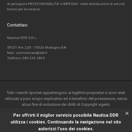
di perseguire PROFESSIONALITA' e IMPEGNO nella distribuzione di articoli
tecnici per la nautica.
Contattaci
Nautica DDR S.R.L.
SP231 Km 2,00 - 70026 Modugno BA
Mail: commerciale@ddr.it
Telefono:
080 535 2863
Tutti i marchi riportati appartengono ai legittimi proprietari e sono stati
utilizzati a puro scopo esplicativo ed a beneficio del possessore, senza
alcun fine di violazione dei diritti di Copyright vigenti.
×
Nautica DDR srl - S.P. 231 km.2-70026 Modugno(BA) - Italy-P.ta IVA / C.F.
Per offrirti il miglior servizio possibile Nautica DDR
07162490721 - Powered by
Teseo.it S.r.l
utilizza i cookies. Continuando la navigazione nel sito
autorizzi l'uso dei cookies.