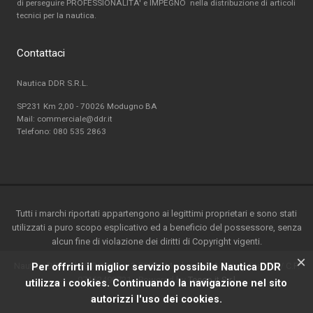
di perseguire PROFESSIONALITA' e IMPEGNO nella distribuzione di articoli
tecnici per la nautica.
Contattaci
Nautica DDR S.R.L.
SP231 Km 2,00 - 70026 Modugno BA
Mail: commerciale@ddr.it
Telefono:
080 535 2863
Tutti i marchi riportati appartengono ai legittimi proprietari e sono stati
utilizzati a puro scopo esplicativo ed a beneficio del possessore, senza
alcun fine di violazione dei diritti di Copyright vigenti.
×
Nautica DDR srl - S.P. 231 km.2-70026 Modugno(BA) - Italy-P.ta IVA / C.F.
Per offrirti il miglior servizio possibile Nautica DDR
07162490721 - Powered by
Teseo.it S.r.l
utilizza i cookies. Continuando la navigazione nel sito
autorizzi l'uso dei cookies.