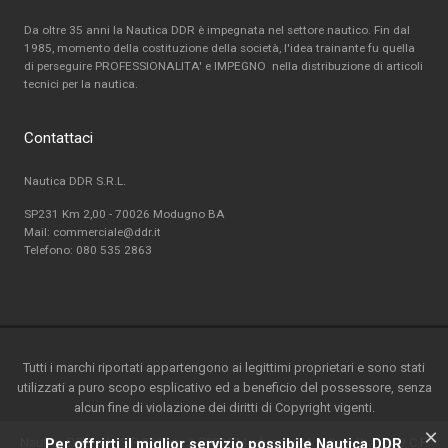
Da oltre 35 anni la Nautica DDR è impegnata nel settore nautico. Fin dal
1985, momento della costituzione della società, l'idea trainante fu quella
di perseguire PROFESSIONALITA' e IMPEGNO nella distribuzione di articoli
tecnici per la nautica.
Contattaci
Nautica DDR S.R.L.
SP231 Km 2,00 - 70026 Modugno BA
Mail: commerciale@ddr.it
Telefono:
080 535 2863
Tutti i marchi riportati appartengono ai legittimi proprietari e sono stati
utilizzati a puro scopo esplicativo ed a beneficio del possessore, senza
alcun fine di violazione dei diritti di Copyright vigenti.
×
Nautica DDR srl - S.P. 231 km.2-70026 Modugno(BA) - Italy-P.ta IVA / C.F.
Per offrirti il miglior servizio possibile Nautica DDR